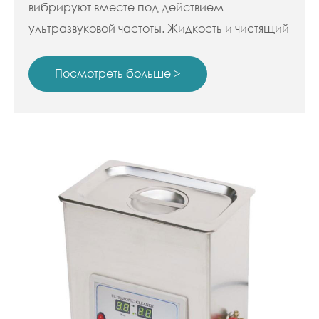
вибрируют вместе под действием
ультразвуковой частоты. Жидкость и чистящий
бак вибрируют на своей собственной
частоте. Эта частота вибрации является
Посмотреть больше >
акустической частотой, поэтому люди
слышат жужжание. С непрерывным
развитием индустрии очистки все больше и
больше отраслей и предприятий используют
ультразвуковые чистящие машины.